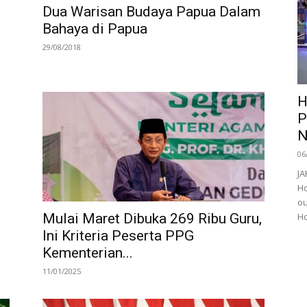
Dua Warisan Budaya Papua Dalam
Bahaya di Papua
29/08/2018
H
P
N
06
JA
Ho
ou
Mulai Maret Dibuka 269 Ribu Guru,
Ho
Ini Kriteria Peserta PPG
Kementerian...
11/01/2025