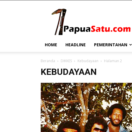
PapuaSatu.com
HOME
HEADLINE
PEMERINTAHAN
Beranda
DIKKES
Kebudayaan
Halaman 2
KEBUDAYAAN