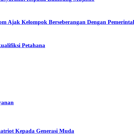
eerom Ajak Kelompok Berseberangan Dengan Pemerin
alifiksi Petahana
yanan
atriot Kepada Generasi Muda