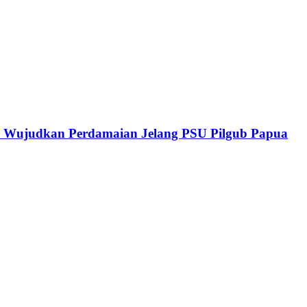
 Wujudkan Perdamaian Jelang PSU Pilgub Papua