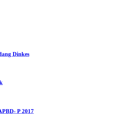
dang Dinkes
k
 APBD- P 2017