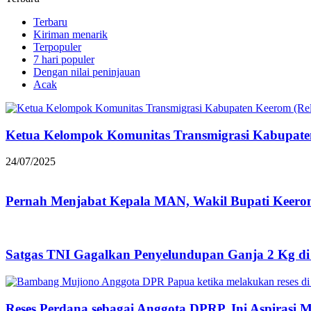
Terbaru
Kiriman menarik
Terpopuler
7 hari populer
Dengan nilai peninjauan
Acak
Ketua Kelompok Komunitas Transmigrasi Kabupat
24/07/2025
Pernah Menjabat Kepala MAN, Wakil Bupati Keero
Satgas TNI Gagalkan Penyelundupan Ganja 2 Kg d
Reses Perdana sebagai Anggota DPRP, Ini Aspiras