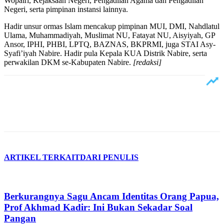
Wopairi, Kejaksaan Negeri, Pengadilan Agama dan Pengadilan
Negeri, serta pimpinan instansi lainnya.
Hadir unsur ormas Islam mencakup pimpinan MUI, DMI, Nahdlatul
Ulama, Muhammadiyah, Muslimat NU, Fatayat NU, Aisyiyah, GP
Ansor, IPHI, PHBI, LPTQ, BAZNAS, BKPRMI, juga STAI Asy-
Syafi’iyah Nabire. Hadir pula Kepala KUA Distrik Nabire, serta
perwakilan DKM se-Kabupaten Nabire.
[redaksi]
ARTIKEL TERKAIT
DARI PENULIS
Berkurangnya Sagu Ancam Identitas Orang Papua,
Prof Akhmad Kadir: Ini Bukan Sekadar Soal
Pangan