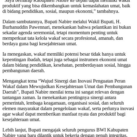
“Saya berharap Kabupaten Nabire ke depan dapat memiliki wakaf
produktif yang bisa dikembangkan untuk kemaslahatan umat, baik
di bidang pendidikan, sosial, maupun ekonomi,” tambahnya.
Dalam sambutannya, Bupati Nabire melalui Wakil Bupati, H.
Burhanuddin Pawennari, menekankan bahwa pelantikan ini bukan
sekadar agenda seremonial, tetapi momentum penting untuk
memperkuat tata kelola wakaf secara profesional, amanah, dan
berdaya guna bagi kesejahteraan umat.
Ia menegaskan, wakaf memiliki potensi besar tidak hanya untuk
kepentingan ibadah, tetapi juga sebagai instrumen ekonomi umat
dalam bidang pendidikan, kesehatan, pemberdayaan sosial, hingga
pembangunan daerah.
Mengangkat tema “Wujud Sinergi dan Inovasi Penguatan Peran
Wakaf dalam Mewujudkan Kesejahteraan Umat dan Pembangunan
Daerah”, Bupati Nabire menilai tema ini sangat relevan dengan
tantangan zaman. Ia menekankan pentingnya sinergi antara
pemerintah, lembaga keagamaan, organisasi sosial, dan seluruh
elemen masyarakat dalam pengelolaan wakaf, serta perlunya inovasi
agar wakaf dapat memberikan manfaat nyata dan produktif bagi
kesejahteraan umat.
Lebih lanjut, Bupati mengajak seluruh pengurus BWI Kabupaten
Nabire yang baru dilantik untuk bekerja dengan penuh integritas,