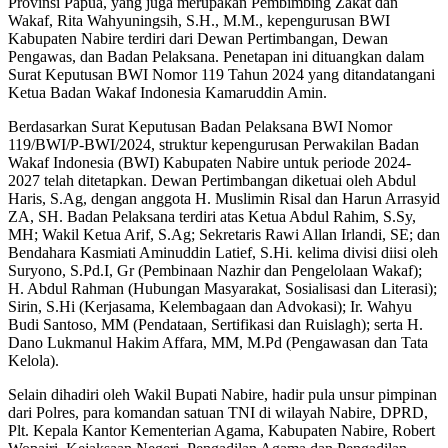
Provinsi Papua, yang juga merupakan Pembimbing Zakat dan
Wakaf, Rita Wahyuningsih, S.H., M.M., kepengurusan BWI
Kabupaten Nabire terdiri dari Dewan Pertimbangan, Dewan
Pengawas, dan Badan Pelaksana. Penetapan ini dituangkan dalam
Surat Keputusan BWI Nomor 119 Tahun 2024 yang ditandatangani
Ketua Badan Wakaf Indonesia Kamaruddin Amin.
Berdasarkan Surat Keputusan Badan Pelaksana BWI Nomor
119/BWI/P-BWI/2024, struktur kepengurusan Perwakilan Badan
Wakaf Indonesia (BWI) Kabupaten Nabire untuk periode 2024-
2027 telah ditetapkan. Dewan Pertimbangan diketuai oleh Abdul
Haris, S.Ag, dengan anggota H. Muslimin Risal dan Harun Arrasyid
ZA, SH. Badan Pelaksana terdiri atas Ketua Abdul Rahim, S.Sy,
MH; Wakil Ketua Arif, S.Ag; Sekretaris Rawi Allan Irlandi, SE; dan
Bendahara Kasmiati Aminuddin Latief, S.Hi. kelima divisi diisi oleh
Suryono, S.Pd.I, Gr (Pembinaan Nazhir dan Pengelolaan Wakaf);
H. Abdul Rahman (Hubungan Masyarakat, Sosialisasi dan Literasi);
Sirin, S.Hi (Kerjasama, Kelembagaan dan Advokasi); Ir. Wahyu
Budi Santoso, MM (Pendataan, Sertifikasi dan Ruislagh); serta H.
Dano Lukmanul Hakim Affara, MM, M.Pd (Pengawasan dan Tata
Kelola).
Selain dihadiri oleh Wakil Bupati Nabire, hadir pula unsur pimpinan
dari Polres, para komandan satuan TNI di wilayah Nabire, DPRD,
Plt. Kepala Kantor Kementerian Agama, Kabupaten Nabire, Robert