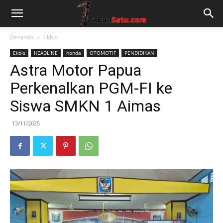
Beranda
Ekbis
Ekbis
HEADLINE
honda
OTOMOTIF
PENDIDIKAN
Astra Motor Papua
Perkenalkan PGM-FI ke
Siswa SMKN 1 Aimas
13/11/2025