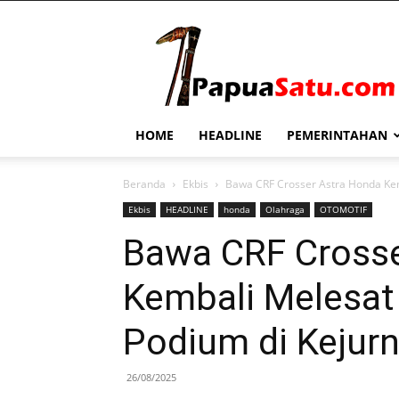
PapuaSatu.com
HOME
HEADLINE
PEMERINTAHAN
Beranda
Ekbis
Bawa CRF Crosser Astra Honda Kemb
Ekbis
HEADLINE
honda
Olahraga
OTOMOTIF
Bawa CRF Crosse
Kembali Melesat 
Podium di Kejur
26/08/2025