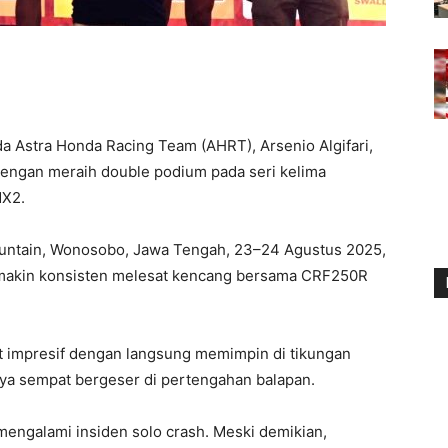
a Astra Honda Racing Team (AHRT), Arsenio Algifari,
engan meraih double podium pada seri kelima
MX2.
untain, Wonosobo, Jawa Tengah, 23–24 Agustus 2025,
emakin konsisten melesat kencang bersama CRF250R
t impresif dengan langsung memimpin di tikungan
ya sempat bergeser di pertengahan balapan.
o mengalami insiden solo crash. Meski demikian,