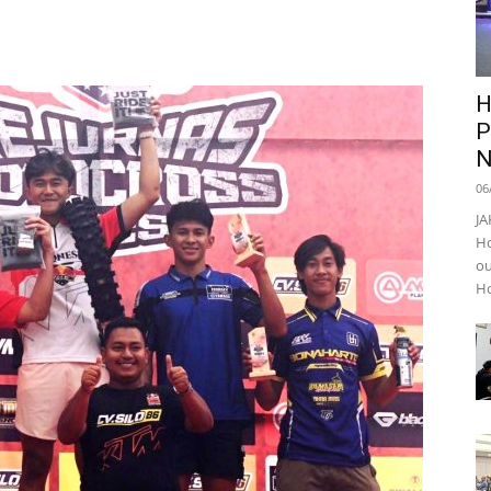
H
P
N
06
JA
Ho
ou
Ho