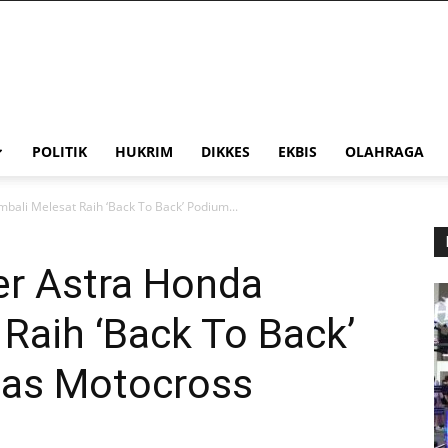
POLITIK
HUKRIM
DIKKES
EKBIS
OLAHRAGA
ali Melesat Raih ‘Back To Back’ Podium...
r Astra Honda
Raih ‘Back To Back’
nas Motocross