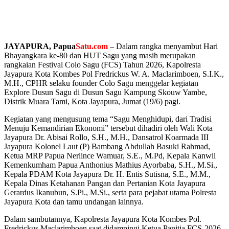
JAYAPURA, Papua
Satu.com
– Dalam rangka menyambut Hari
Bhayangkara ke-80 dan HUT Sagu yang masih merupakan
rangkaian Festival Colo Sagu (FCS) Tahun 2026, Kapolresta
Jayapura Kota Kombes Pol Fredrickus W. A. Maclarimboen, S.I.K.,
M.H., CPHR selaku founder Colo Sagu menggelar kegiatan
Explore Dusun Sagu di Dusun Sagu Kampung Skouw Yambe,
Distrik Muara Tami, Kota Jayapura, Jumat (19/6) pagi.
Kegiatan yang mengusung tema “Sagu Menghidupi, dari Tradisi
Menuju Kemandirian Ekonomi” tersebut dihadiri oleh Wali Kota
Jayapura Dr. Abisai Rollo, S.H., M.H., Dansatrol Koarmada III
Jayapura Kolonel Laut (P) Bambang Abdullah Basuki Rahmad,
Ketua MRP Papua Nerlince Wamuar, S.E., M.Pd, Kepala Kanwil
Kemenkumham Papua Anthonius Mathius Ayorbaba, S.H., M.Si.,
Kepala PDAM Kota Jayapura Dr. H. Entis Sutisna, S.E., M.M.,
Kepala Dinas Ketahanan Pangan dan Pertanian Kota Jayapura
Gerardus Ikanubun, S.Pi., M.Si., serta para pejabat utama Polresta
Jayapura Kota dan tamu undangan lainnya.
Dalam sambutannya, Kapolresta Jayapura Kota Kombes Pol.
Fredrickus Maclarimboen saat didampingi Ketua Panitia FCS-2026