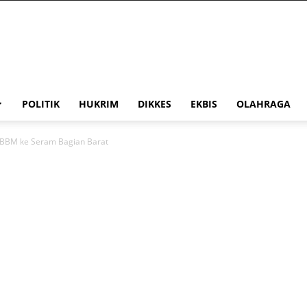
POLITIK
HUKRIM
DIKKES
EKBIS
OLAHRAGA
 BBM ke Seram Bagian Barat