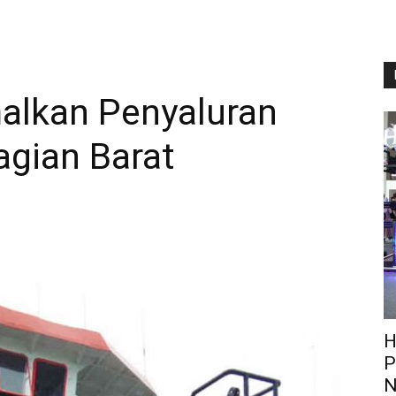
alkan Penyaluran
gian Barat
H
P
N