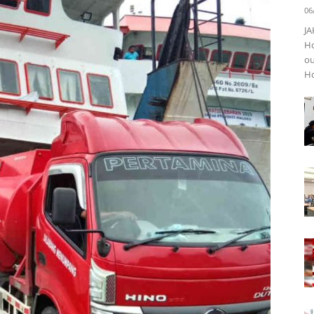
06
JA
Ho
ou
Ho