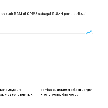
nan stok BBM di SPBU sebagai BUMN pendistribusi
 Kota Jayapura
Sambut Bulan Kemerdekaan Dengan
 SDM 72 Pengurus KDK
Promo Torang dari Honda
h