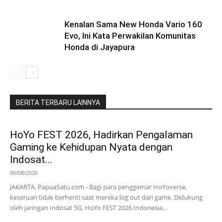
Kenalan Sama New Honda Vario 160
Evo, Ini Kata Perwakilan Komunitas
Honda di Jayapura
BERITA TERBARU LAINNYA
HoYo FEST 2026, Hadirkan Pengalaman
Gaming ke Kehidupan Nyata dengan
Indosat...
06/08/2026
JAKARTA, PapuaSatu.com - Bagi para penggemar HoYoverse,
keseruan tidak berhenti saat mereka log out dari game. Didukung
oleh jaringan Indosat 5G, HoYo FEST 2026 Indonesia...