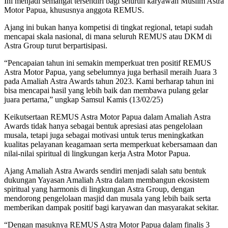
Ini menjadi semangat tersendiri bagi seluruh karyawan Muslim Astra
Motor Papua, khususnya anggota REMUS.
Ajang ini bukan hanya kompetisi di tingkat regional, tetapi sudah
mencapai skala nasional, di mana seluruh REMUS atau DKM di
Astra Group turut berpartisipasi.
“Pencapaian tahun ini semakin memperkuat tren positif REMUS
Astra Motor Papua, yang sebelumnya juga berhasil meraih Juara 3
pada Amaliah Astra Awards tahun 2023. Kami berharap tahun ini
bisa mencapai hasil yang lebih baik dan membawa pulang gelar
juara pertama,” ungkap Samsul Kamis (13/02/25)
Keikutsertaan REMUS Astra Motor Papua dalam Amaliah Astra
Awards tidak hanya sebagai bentuk apresiasi atas pengelolaan
musala, tetapi juga sebagai motivasi untuk terus meningkatkan
kualitas pelayanan keagamaan serta memperkuat kebersamaan dan
nilai-nilai spiritual di lingkungan kerja Astra Motor Papua.
Ajang Amaliah Astra Awards sendiri menjadi salah satu bentuk
dukungan Yayasan Amaliah Astra dalam membangun ekosistem
spiritual yang harmonis di lingkungan Astra Group, dengan
mendorong pengelolaan masjid dan musala yang lebih baik serta
memberikan dampak positif bagi karyawan dan masyarakat sekitar.
“Dengan masuknya REMUS Astra Motor Papua dalam finalis 3