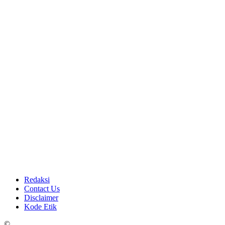
Redaksi
Contact Us
Disclaimer
Kode Etik
©