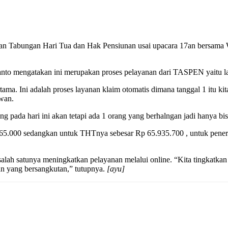
Tabungan Hari Tua dan Hak Pensiunan usai upacara 17an bersama Wal
to mengatakan ini merupakan proses pelayanan dari TASPEN yaitu la
ama. Ini adalah proses layanan klaim otomatis dimana tanggal 1 itu kit
awan.
g pada hari ini akan tetapi ada 1 orang yang berhalngan jadi hanya bi
65.000 sedangkan untuk THTnya sebesar Rp 65.935.700 , untuk pener
salah satunya meningkatkan pelayanan melalui online. “Kita tingkatkan 
taan yang bersangkutan,” tutupnya.
[ayu]