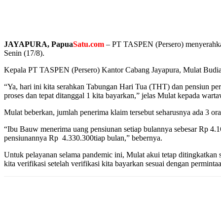
JAYAPURA, Papua
Satu.com
– PT TASPEN (Persero) menyerahkan 
Senin (17/8).
Kepala PT TASPEN (Persero) Kantor Cabang Jayapura, Mulat Budian
“Ya, hari ini kita serahkan Tabungan Hari Tua (THT) dan pensiun pert
proses dan tepat ditanggal 1 kita bayarkan,” jelas Mulat kepada wart
Mulat beberkan, jumlah penerima klaim tersebut seharusnya ada 3 oran
“Ibu Bauw menerima uang pensiunan setiap bulannya sebesar Rp 4.1
pensiunannya Rp 4.330.300tiap bulan,” bebernya.
Untuk pelayanan selama pandemic ini, Mulat akui tetap ditingkatkan 
kita verifikasi setelah verifikasi kita bayarkan sesuai dengan permin