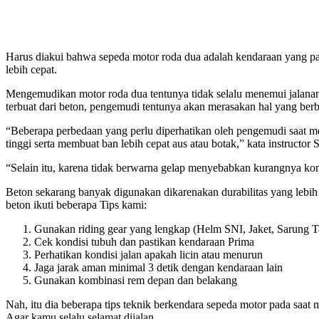
Harus diakui bahwa sepeda motor roda dua adalah kendaraan yang pali
lebih cepat.
Mengemudikan motor roda dua tentunya tidak selalu menemui jalanan b
terbuat dari beton, pengemudi tentunya akan merasakan hal yang ber
“Beberapa perbedaan yang perlu diperhatikan oleh pengemudi saat meli
tinggi serta membuat ban lebih cepat aus atau botak,” kata instructor
“Selain itu, karena tidak berwarna gelap menyebabkan kurangnya kon
Beton sekarang banyak digunakan dikarenakan durabilitas yang lebih pan
beton ikuti beberapa Tips kami:
Gunakan riding gear yang lengkap (Helm SNI, Jaket, Sarung T
Cek kondisi tubuh dan pastikan kendaraan Prima
Perhatikan kondisi jalan apakah licin atau menurun
Jaga jarak aman minimal 3 detik dengan kendaraan lain
Gunakan kombinasi rem depan dan belakang
Nah, itu dia beberapa tips teknik berkendara sepeda motor pada saat 
Agar kamu selalu selamat dijalan.