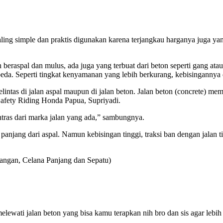
ng simple dan praktis digunakan karena terjangkau harganya juga yang
eraspal dan mulus, ada juga yang terbuat dari beton seperti gang atau 
beda. Seperti tingkat kenyamanan yang lebih berkurang, kebisingannya
ntas di jalan aspal maupun di jalan beton. Jalan beton (concrete) mem
 Safety Riding Honda Papua, Supriyadi.
tras dari marka jalan yang ada,” sambungnya.
jang dari aspal. Namun kebisingan tinggi, traksi ban dengan jalan tidak
angan, Celana Panjang dan Sepatu)
melewati jalan beton yang bisa kamu terapkan nih bro dan sis agar lebi