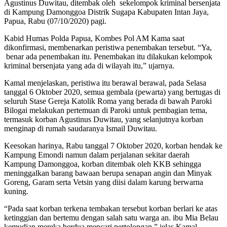
Agustinus Duwitau, ditembak oleh sekelompok kriminal bersenjata
di Kampung Damonggoa Distrik Sugapa Kabupaten Intan Jaya,
Papua, Rabu (07/10/2020) pagi.
Kabid Humas Polda Papua, Kombes Pol AM Kama saat
dikonfirmasi, membenarkan peristiwa penembakan tersebut. “Ya,
benar ada penembakan itu. Penembakan itu dilakukan kelompok
kriminal bersenjata yang ada di wilayah itu,” ujarnya.
Kamal menjelaskan, peristiwa itu berawal berawal, pada Selasa
tanggal 6 Oktober 2020, semua gembala (pewarta) yang bertugas di
seluruh Stase Gereja Katolik Roma yang berada di bawah Paroki
Bilogai melakukan pertemuan di Paroki untuk pembagian tema,
termasuk korban Agustinus Duwitau, yang selanjutnya korban
menginap di rumah saudaranya Ismail Duwitau.
Keesokan harinya, Rabu tanggal 7 Oktober 2020, korban hendak ke
Kampung Emondi namun dalam perjalanan sekitar daerah
Kampung Damonggoa, korban ditembak oleh KKB sehingga
meninggalkan barang bawaan berupa senapan angin dan Minyak
Goreng, Garam serta Vetsin yang diisi dalam karung berwarna
kuning.
“Pada saat korban terkena tembakan tersebut korban berlari ke atas
ketinggian dan bertemu dengan salah satu warga an. ibu Mia Belau
kemudian mereka berdua mencari pertolongan,” jelas Kamal.