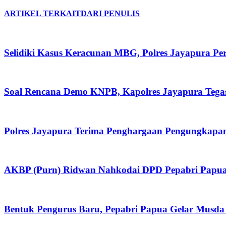
ARTIKEL TERKAIT
DARI PENULIS
Selidiki Kasus Keracunan MBG, Polres Jayapura P
Soal Rencana Demo KNPB, Kapolres Jayapura Tega
Polres Jayapura Terima Penghargaan Pengungkapan
AKBP (Purn) Ridwan Nahkodai DPD Pepabri Papua
Bentuk Pengurus Baru, Pepabri Papua Gelar Musda