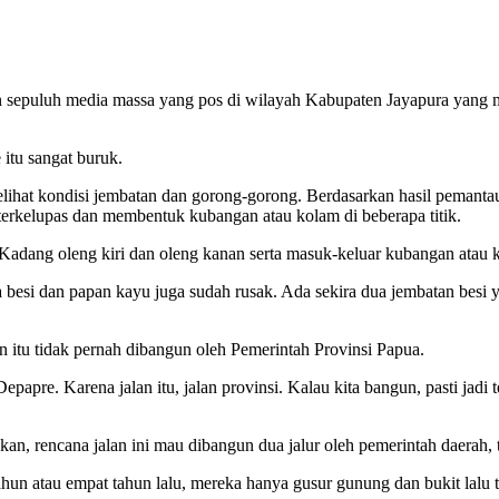
n sepuluh media massa yang pos di wilayah Kabupaten Jayapura yang
itu sangat buruk.
ihat kondisi jembatan dan gorong-gorong. Berdasarkan hasil pemantauan
 terkelupas dan membentuk kubangan atau kolam di beberapa titik.
l. Kadang oleng kiri dan oleng kanan serta masuk-keluar kubangan atau
besi dan papan kayu juga sudah rusak. Ada sekira dua jembatan besi
lan itu tidak pernah dibangun oleh Pemerintah Provinsi Papua.
papre. Karena jalan itu, jalan provinsi. Kalau kita bangun, pasti ja
rencana jalan ini mau dibangun dua jalur oleh pemerintah daerah, te
hun atau empat tahun lalu, mereka hanya gusur gunung dan bukit lalu ti