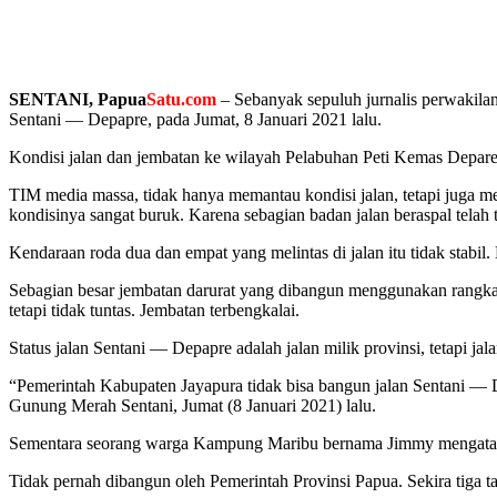
SENTANI, Papua
Satu.com
– Sebanyak sepuluh jurnalis perwakila
Sentani — Depapre, pada Jumat, 8 Januari 2021 lalu.
Kondisi jalan dan jembatan ke wilayah Pelabuhan Peti Kemas Depare 
TIM media massa, tidak hanya memantau kondisi jalan, tetapi juga mel
kondisinya sangat buruk. Karena sebagian badan jalan beraspal telah
Kendaraan roda dua dan empat yang melintas di jalan itu tidak stabi
Sebagian besar jembatan darurat yang dibangun menggunakan rangka 
tetapi tidak tuntas. Jembatan terbengkalai.
Status jalan Sentani — Depapre adalah jalan milik provinsi, tetapi ja
“Pemerintah Kabupaten Jayapura tidak bisa bangun jalan Sentani — De
Gunung Merah Sentani, Jumat (8 Januari 2021) lalu.
Sementara seorang warga Kampung Maribu bernama Jimmy mengatakan, 
Tidak pernah dibangun oleh Pemerintah Provinsi Papua. Sekira tiga ta