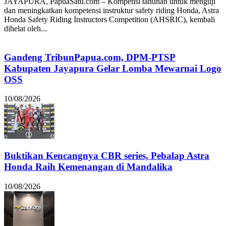
JAYAPURA, PapuaSatu.com – Kompetisi tahunan untuk menguji
dan meningkatkan kompetensi instruktur safety riding Honda, Astra
Honda Safety Riding Instructors Competition (AHSRIC), kembali
dihelat oleh...
Gandeng TribunPapua.com, DPM-PTSP
Kabupaten Jayapura Gelar Lomba Mewarnai Logo
OSS
10/08/2026
Buktikan Kencangnya CBR series, Pebalap Astra
Honda Raih Kemenangan di Mandalika
10/08/2026