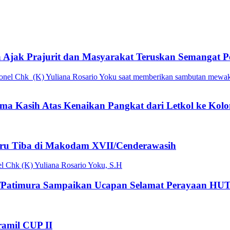
Ajak Prajurit dan Masyarakat Teruskan Semangat P
ma Kasih Atas Kenaikan Pangkat dari Letkol ke Kolo
aru Tiba di Makodam XVII/Cenderawasih
Patimura Sampaikan Ucapan Selamat Perayaan HUT
ramil CUP II