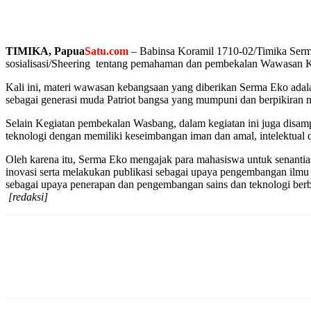
TIMIKA, Papua
Satu.com
– Babinsa Koramil 1710-02/Timika Ser
sosialisasi/Sheering tentang pemahaman dan pembekalan Wawasan Ke
Kali ini, materi wawasan kebangsaan yang diberikan Serma Eko ada
sebagai generasi muda Patriot bangsa yang mumpuni dan berpikira
Selain Kegiatan pembekalan Wasbang, dalam kegiatan ini juga disam
teknologi dengan memiliki keseimbangan iman dan amal, intelektual 
Oleh karena itu, Serma Eko mengajak para mahasiswa untuk senantiasa 
inovasi serta melakukan publikasi sebagai upaya pengembangan ilmu 
sebagai upaya penerapan dan pengembangan sains dan teknologi berbasis
[redaksi]