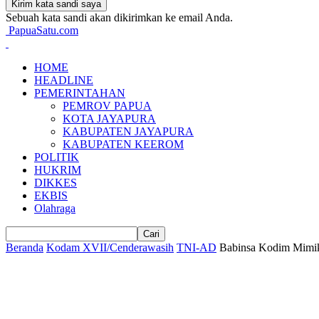
Sebuah kata sandi akan dikirimkan ke email Anda.
PapuaSatu.com
HOME
HEADLINE
PEMERINTAHAN
PEMROV PAPUA
KOTA JAYAPURA
KABUPATEN JAYAPURA
KABUPATEN KEEROM
POLITIK
HUKRIM
DIKKES
EKBIS
Olahraga
Beranda
Kodam XVII/Cenderawasih
TNI-AD
Babinsa Kodim Mimi