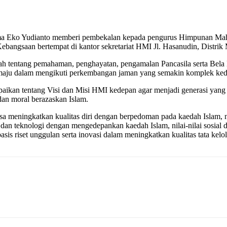
ma Eko Yudianto memberi pembekalan kepada pengurus Himpunan Ma
bangsaan bertempat di kantor sekretariat HMI Jl. Hasanudin, Distrik
lah tentang pemahaman, penghayatan, pengamalan Pancasila serta Bel
n maju dalam mengikuti perkembangan jaman yang semakin komplek ke
paikan tentang Visi dan Misi HMI kedepan agar menjadi generasi yang
dan moral berazaskan Islam.
meningkatkan kualitas diri dengan berpedoman pada kaedah Islam, nilai
dan teknologi dengan mengedepankan kaedah Islam, nilai-nilai sosial 
 riset unggulan serta inovasi dalam meningkatkan kualitas tata kelola,