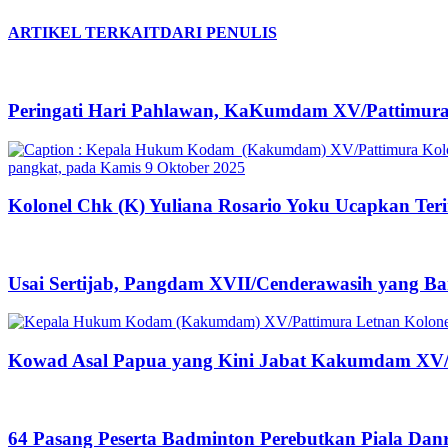
ARTIKEL TERKAIT
DARI PENULIS
Peringati Hari Pahlawan, KaKumdam XV/Pattimura 
Kolonel Chk (K) Yuliana Rosario Yoku Ucapkan Teri
Usai Sertijab, Pangdam XVII/Cenderawasih yang B
Kowad Asal Papua yang Kini Jabat Kakumdam XV/
64 Pasang Peserta Badminton Perebutkan Piala Dan