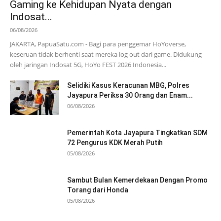
Gaming ke Kehidupan Nyata dengan
Indosat...
06/08/2026
JAKARTA, PapuaSatu.com - Bagi para penggemar HoYoverse,
keseruan tidak berhenti saat mereka log out dari game. Didukung
oleh jaringan Indosat 5G, HoYo FEST 2026 Indonesia...
Selidiki Kasus Keracunan MBG, Polres
Jayapura Periksa 30 Orang dan Enam...
06/08/2026
Pemerintah Kota Jayapura Tingkatkan SDM
72 Pengurus KDK Merah Putih
05/08/2026
Sambut Bulan Kemerdekaan Dengan Promo
Torang dari Honda
05/08/2026