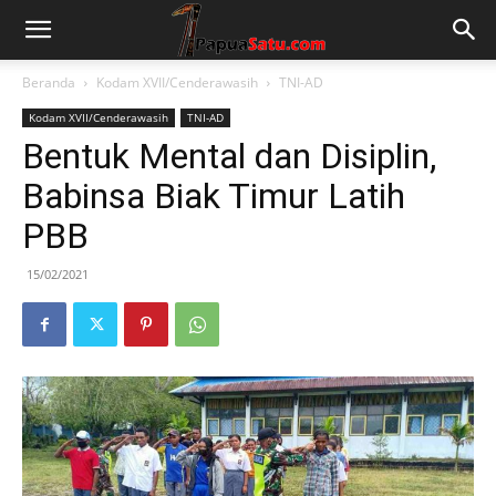
Beranda
Kodam XVII/Cenderawasih
TNI-AD
Kodam XVII/Cenderawasih
TNI-AD
Bentuk Mental dan Disiplin,
Babinsa Biak Timur Latih
PBB
15/02/2021