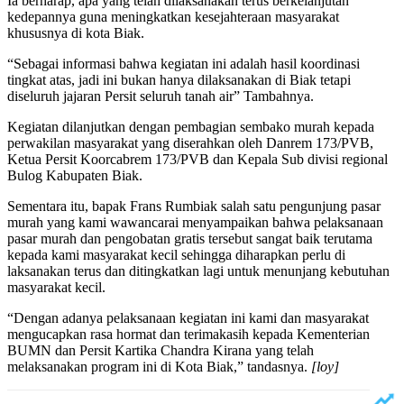
Ia berharap, apa yang telah dilaksanakan terus berkelanjutan
kedepannya guna meningkatkan kesejahteraan masyarakat
khususnya di kota Biak.
“Sebagai informasi bahwa kegiatan ini adalah hasil koordinasi
tingkat atas, jadi ini bukan hanya dilaksanakan di Biak tetapi
diseluruh jajaran Persit seluruh tanah air” Tambahnya.
Kegiatan dilanjutkan dengan pembagian sembako murah kepada
perwakilan masyarakat yang diserahkan oleh Danrem 173/PVB,
Ketua Persit Koorcabrem 173/PVB dan Kepala Sub divisi regional
Bulog Kabupaten Biak.
Sementara itu, bapak Frans Rumbiak salah satu pengunjung pasar
murah yang kami wawancarai menyampaikan bahwa pelaksanaan
pasar murah dan pengobatan gratis tersebut sangat baik terutama
kepada kami masyarakat kecil sehingga diharapkan perlu di
laksanakan terus dan ditingkatkan lagi untuk menunjang kebutuhan
masyarakat kecil.
“Dengan adanya pelaksanaan kegiatan ini kami dan masyarakat
mengucapkan rasa hormat dan terimakasih kepada Kementerian
BUMN dan Persit Kartika Chandra Kirana yang telah
melaksanakan program ini di Kota Biak,” tandasnya.
[loy]