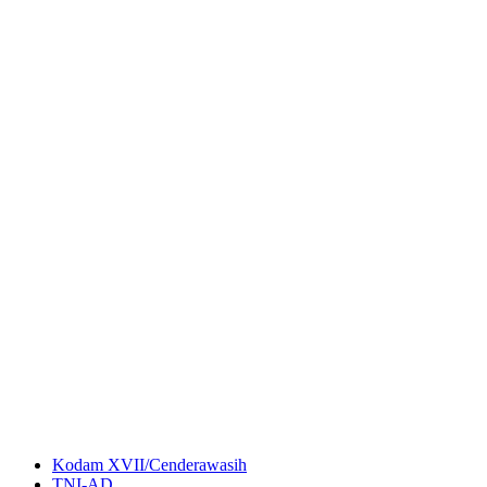
Kodam XVII/Cenderawasih
TNI-AD