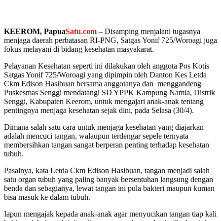
KEEROM, Papua
Satu.com
– Disamping menjalani tugasnya
menjaga daerah perbatasan RI-PNG, Satgas Yonif 725/Woroagi juga
fokus melayani di bidang kesehatan masyakarat.
Pelayanan Kesehatan seperti ini dilakukan oleh anggota Pos Kotis
Satgas Yonif 725/Woroagi yang dipimpin oleh Danton Kes Letda
Ckm Edison Hasibuan bersama anggotanya dan menggandeng
Puskesmas Senggi mendatangi SD YPPK Kampung Namla, Distrik
Senggi, Kabupaten Keerom, untuk mengajari anak-anak tentang
pentingnya menjaga kesehatan sejak dini, pada Selasa (30/4).
Dimana salah satu cara untuk menjaga kesehatan yang diajarkan
adalah mencuci tangan, walaupun terdengar sepele ternyata
membersihkan tangan sangat berperan penting terhadap kesehatan
tubuh.
Pasalnya, kata Letda Ckm Edison Hasibuan, tangan menjadi salah
satu organ tubuh yang paling banyak bersentuhan langsung dengan
benda dan sebagianya, lewat tangan ini pula bakteri maupun kuman
bisa masuk ke dalam tubuh.
Iapun mengajak kepada anak-anak agar menyucikan tangan tiap kali