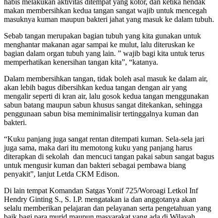
habis melakukan aktivitas ditempat yang kotor, dan ketika hendak
makan membersihkan kedua tangan sangat wajib untuk mencegah
masuknya kuman maupun bakteri jahat yang masuk ke dalam tubuh.
Sebab tangan merupakan bagian tubuh yang kita gunakan untuk
menghantar makanan agar sampai ke mulut, lalu diteruskan ke
bagian dalam organ tubuh yang lain. ” wajib bagi kita untuk terus
memperhatikan kenersihan tangan kita”, “katanya.
Dalam membersihkan tangan, tidak boleh asal masuk ke dalam air,
akan lebih bagus dibersihkan kedua tangan dengan air yang
mengalir seperti di kran air, lalu gosok kedua tangan menggunakan
sabun batang maupun sabun khusus sangat ditekankan, sehingga
penggunaan sabun bisa meminimalisir tertinggalnya kuman dan
bakteri.
“Kuku panjang juga sangat rentan ditempati kuman. Sela-sela jari
juga sama, maka dari itu memotong kuku yang panjang harus
diterapkan di sekolah dan mencuci tangan pakai sabun sangat bagus
untuk mengusir kuman dan bakteri sebagai pembawa biang
penyakit”, lanjut Letda CKM Edison.
Di lain tempat Komandan Satgas Yonif 725/Woroagi Letkol Inf
Hendry Ginting S., S. I.P. mengatakan ia dan anggotanya akan
selalu memberikan pelajaran dan pelayanan serta pengetahuan yang
baik bagi para murid maupun masyarakat yang ada di Wilayah