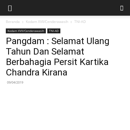
Beranda
Kodam XVII/Cenderawasih
TNI-AD
Kodam XVII/Cenderawasih
TNI-AD
Pangdam : Selamat Ulang
Tahun Dan Selamat
Berbahagia Persit Kartika
Chandra Kirana
09/04/2019