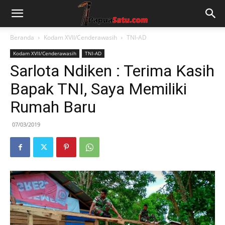
Beranda
Kodam XVII/Cenderawasih
TNI-AD
Kodam XVII/Cenderawasih
TNI-AD
Sarlota Ndiken : Terima Kasih
Bapak TNI, Saya Memiliki
Rumah Baru
07/03/2019