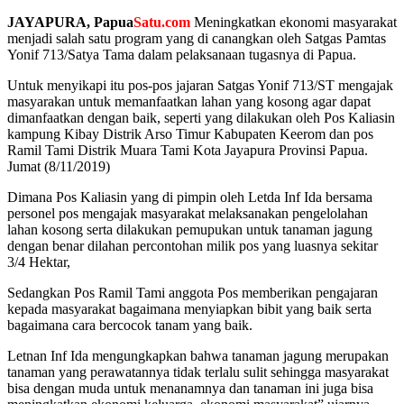
JAYAPURA, Papua
Satu.com
Meningkatkan ekonomi masyarakat
menjadi salah satu program yang di canangkan oleh Satgas Pamtas
Yonif 713/Satya Tama dalam pelaksanaan tugasnya di Papua.
Untuk menyikapi itu pos-pos jajaran Satgas Yonif 713/ST mengajak
masyarakan untuk memanfaatkan lahan yang kosong agar dapat
dimanfaatkan dengan baik, seperti yang dilakukan oleh Pos Kaliasin
kampung Kibay Distrik Arso Timur Kabupaten Keerom dan pos
Ramil Tami Distrik Muara Tami Kota Jayapura Provinsi Papua.
Jumat (8/11/2019)
Dimana Pos Kaliasin yang di pimpin oleh Letda Inf Ida bersama
personel pos mengajak masyarakat melaksanakan pengelolahan
lahan kosong serta dilakukan pemupukan untuk tanaman jagung
dengan benar dilahan percontohan milik pos yang luasnya sekitar
3/4 Hektar,
Sedangkan Pos Ramil Tami anggota Pos memberikan pengajaran
kepada masyarakat bagaimana menyiapkan bibit yang baik serta
bagaimana cara bercocok tanam yang baik.
Letnan Inf Ida mengungkapkan bahwa tanaman jagung merupakan
tanaman yang perawatannya tidak terlalu sulit sehingga masyarakat
bisa dengan muda untuk menanamnya dan tanaman ini juga bisa