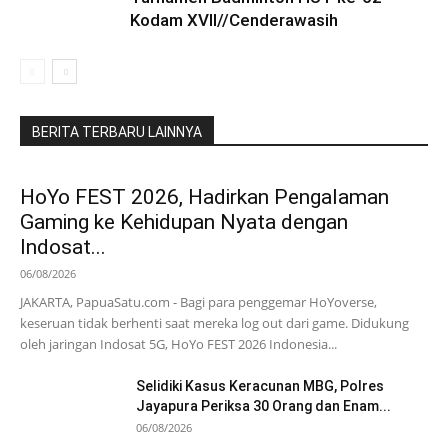
Kodam XVII//Cenderawasih
BERITA TERBARU LAINNYA
HoYo FEST 2026, Hadirkan Pengalaman
Gaming ke Kehidupan Nyata dengan
Indosat...
06/08/2026
JAKARTA, PapuaSatu.com - Bagi para penggemar HoYoverse,
keseruan tidak berhenti saat mereka log out dari game. Didukung
oleh jaringan Indosat 5G, HoYo FEST 2026 Indonesia...
Selidiki Kasus Keracunan MBG, Polres
Jayapura Periksa 30 Orang dan Enam...
06/08/2026