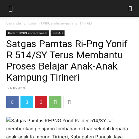
Beranda
Kodam XVII/Cenderawasih
TNI-AD
Kodam XVII/Cenderawasih
TNI-AD
Satgas Pamtas Ri-Png Yonif
R 514/SY Terus Membantu
Proses Belajar Anak-Anak
Kampung Tirineri
21/10/2019