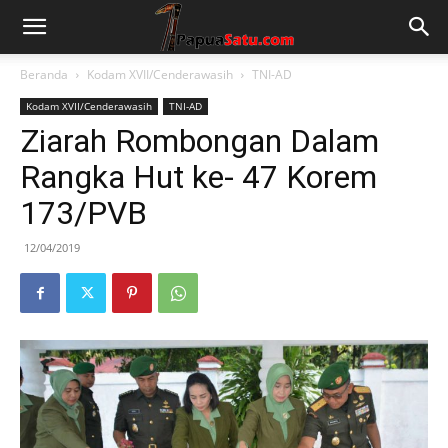
Beranda
Kodam XVII/Cenderawasih
TNI-AD
Kodam XVII/Cenderawasih
TNI-AD
Ziarah Rombongan Dalam
Rangka Hut ke- 47 Korem
173/PVB
12/04/2019