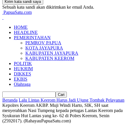
Sebuah kata sandi akan dikirimkan ke email Anda.
PapuaSatu.com
HOME
HEADLINE
PEMERINTAHAN
PEMROV PAPUA
KOTA JAYAPURA
KABUPATEN JAYAPURA
KABUPATEN KEEROM
POLITIK
HUKRIM
DIKKES
EKBIS
Olahraga
Beranda
Lalu Lintas Keerom Harus Jadi Ujung Tombak Pelayanan
Kepolres Keerom AKBP. Muji Windi Harto, SIK, SH saat
menyerahkan Nasi Tumpeng kepada petugas Lantas Keerom pada
Syukuran Hut Lantas yang ke- 62 di Polres Keerom, Senin
(2592017). (RahayauPapuaSatu.com)