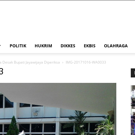
POLITIK
HUKRIM
DIKKES
EKBIS
OLAHRAGA
 Desak Bupati Jayawijaya Diperiksa
IMG-20171016-WA0033
3