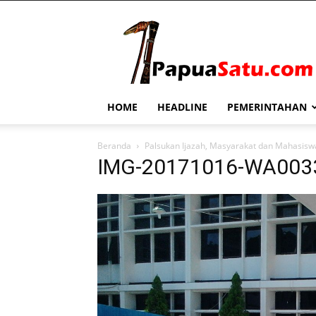
PapuaSatu.com
HOME
HEADLINE
PEMERINTAHAN
Beranda
Palsukan Ijazah, Masyarakat dan Mahasiswa
IMG-20171016-WA003