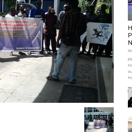
H
P
N
06
JA
Ho
ou
Ho