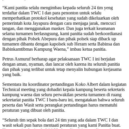
“Kami panitia selalu mengimbau kepada seluruh 24 tim yeng
terdaftar dalam TWC I dan para penonton untuk selalu
memperhatikan protokol kesehatan yang sudah dikeluarkan oleh
pemerintah kota Jayapura dengan cara menjaga jarak, mencuci
tangan, dan menggunakan masker. Dan juga terkait keamanan
selama turnamen berlasngsung, kami panitia sudah berkoordianasi
dengan pihak Polsek Abepura dan pihak polsek siap diback up
turnamen dibantu dengan kapolsek sub Heram serta Babinsa dan
Babinkamtibmas Kampung Waena,” imbau ketua panitia.
Petrus Asmuruf berharap agar pelaksanaan TWC I ini berjalan
dengan aman, nyaman, dan lancar oleh karena itu seluruh panitia
dan pihak yang terlibat untuk tetap menyalin hubungan kerjasama
yang baik.
Sementara itu koordinator pertandingan Koko Albert dalam kegiatan
Technical meeting yang dohadiri kepala kampung beserta sekretaris
kampung waena dan seluru perwakilan peserta turnamen di ruang
sekretariat panitia TWC I baru-baru ini, mengatakan bahwa seluruh
peserta dan Wasit serta perangkat pertandingan harus mematuhi
peraturan yang dibuat oleh panitia.
“Seluruh tim sepak bola dari 24 tim yang ada dalam TWC I dan
wasit sekali pun harus mentaati peraturan yang kami Panitia buat.