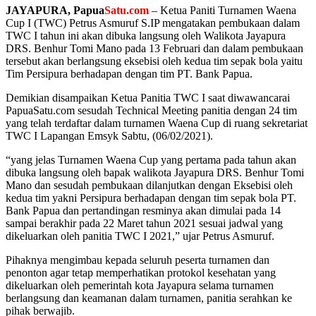
JAYAPURA, Papua
Satu.com
– Ketua Paniti Turnamen Waena
Cup I (TWC) Petrus Asmuruf S.IP mengatakan pembukaan dalam
TWC I tahun ini akan dibuka langsung oleh Walikota Jayapura
DRS. Benhur Tomi Mano pada 13 Februari dan dalam pembukaan
tersebut akan berlangsung eksebisi oleh kedua tim sepak bola yaitu
Tim Persipura berhadapan dengan tim PT. Bank Papua.
Demikian disampaikan Ketua Panitia TWC I saat diwawancarai
PapuaSatu.com sesudah Technical Meeting panitia dengan 24 tim
yang telah terdaftar dalam turnamen Waena Cup di ruang sekretariat
TWC I Lapangan Emsyk Sabtu, (06/02/2021).
“yang jelas Turnamen Waena Cup yang pertama pada tahun akan
dibuka langsung oleh bapak walikota Jayapura DRS. Benhur Tomi
Mano dan sesudah pembukaan dilanjutkan dengan Eksebisi oleh
kedua tim yakni Persipura berhadapan dengan tim sepak bola PT.
Bank Papua dan pertandingan resminya akan dimulai pada 14
sampai berakhir pada 22 Maret tahun 2021 sesuai jadwal yang
dikeluarkan oleh panitia TWC I 2021,” ujar Petrus Asmuruf.
Pihaknya mengimbau kepada seluruh peserta turnamen dan
penonton agar tetap memperhatikan protokol kesehatan yang
dikeluarkan oleh pemerintah kota Jayapura selama turnamen
berlangsung dan keamanan dalam turnamen, panitia serahkan ke
pihak berwajib.