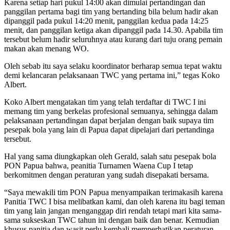
Karena setiap hari pukul 14:00 akan dimulai pertandingan dan
panggilan pertama bagi tim yang bertanding bila belum hadir akan
dipanggil pada pukul 14:20 menit, panggilan kedua pada 14:25
menit, dan panggilan ketiga akan dipanggil pada 14.30. Apabila tim
tersebut belum hadir seluruhnya atau kurang dari tuju orang pemain
makan akan menang WO.
Oleh sebab itu saya selaku koordinator berharap semua tepat waktu
demi kelancaran pelaksanaan TWC yang pertama ini,” tegas Koko
Albert.
Koko Albert mengatakan tim yang telah terdaftar di TWC I ini
memang tim yang berkelas profesional semuanya, sehingga dalam
pelaksanaan pertandingan dapat berjalan dengan baik supaya tim
pesepak bola yang lain di Papua dapat dipelajari dari pertandinga
tersebut.
Hal yang sama diungkapkan oleh Gerald, salah satu pesepak bola
PON Papua bahwa, peanitia Turnamen Waena Cup I tetap
berkomitmen dengan peraturan yang sudah disepakati bersama.
“Saya mewakili tim PON Papua menyampaikan terimakasih karena
Panitia TWC I bisa melibatkan kami, dan oleh karena itu bagi teman
tim yang lain jangan menganggap diri rendah tetapi mari kita sama-
sama sukseskan TWC tahun ini dengan baik dan benar. Kemudian
khusus panitia dan wasit perlu kembali memperhatikan peraturan