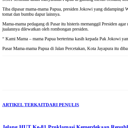
Tiba dipasar mama-mama Papua, presiden Jokowi yang didampingi Wa
tomat dan bumbu dapur lainnya.
Mama-mama pedagang di Pasar itu histeris memanggil Presiden agar m
jualannya dilewatkan oleh rombongan presiden.
“ Kami Mama – mama Papua berterima kasih kepada Pak Jokowi yang 
Pasar Mama-mama Papua di Jalan Percetakan, Kota Jayapura itu dib
ARTIKEL TERKAIT
DARI PENULIS
Jelang HUT Ke-81 Proklamasi Kemerdekaan Republ