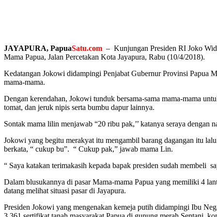
JAYAPURA, Papua
Satu.com
– Kunjungan Presiden RI Joko Wido
Mama Papua, Jalan Percetakan Kota Jayapura, Rabu (10/4/2018).
Kedatangan Jokowi didampingi Penjabat Gubernur Provinsi Papua
mama-mama.
Dengan kerendahan, Jokowi tunduk bersama-sama mama-mama untuk m
tomat, dan jeruk nipis serta bumbu dapur lainnya.
Sontak mama lilin menjawab “20 ribu pak,’’ katanya seraya dengan
Jokowi yang begitu merakyat itu mengambil barang dagangan itu lal
berkata, “ cukup bu”. “ Cukup pak,” jawab mama Lin.
“ Saya katakan terimakasih kepada bapak presiden sudah membeli sa
Dalam blusukannya di pasar Mama-mama Papua yang memiliki 4 lantai
datang melihat situasi pasar di Jayapura.
Presiden Jokowi yang mengenakan kemeja putih didampingi Ibu Negara
3.361 sertifikat tanah masyarakat Papua di gunung merah Sentani, k