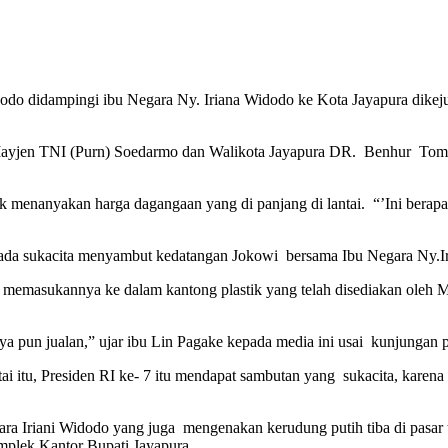
do didampingi ibu Negara Ny. Iriana Widodo ke Kota Jayapura dike
 Mayjen TNI (Purn) Soedarmo dan Walikota Jayapura DR. Benhur To
enanyakan harga dagangaan yang di panjang di lantai. “’Ini berap
 nada sukacita menyambut kedatangan Jokowi bersama Ibu Negara Ny.I
u memasukannya ke dalam kantong plastik yang telah disediakan oleh
ya pun jualan,” ujar ibu Lin Pagake kepada media ini usai kunjungan
 itu, Presiden RI ke- 7 itu mendapat sambutan yang sukacita, karen
 Iriani Widodo yang juga mengenakan kerudung putih tiba di pasar te
omplek Kantor Bupati Jayapura.