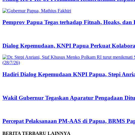
Pemprov Papua Tegas terhadap Fitnah, Hoaks, dan
Dialog Kepemudaan, KNPI Papua Perkuat Kolabora
Hadiri Dialog Kepemudaan KNPI Papua, Stepi Anri
Wakil Gubernur Tegaskan Aparatur Pengadaan Dituntu
Percepat Pelaksanaan PM-AAS di Papua, BRMS Pap
BERITA TERBARU LAINNYA