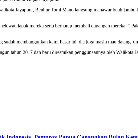
likota Jayapura, Benhur Tomi Mano langsung menawar buah jambu biji
elewati lapak mereka serta berharap membeli dagangan mereka. “ Pak pr
sudah membangunkan kami Pasar ini, dia juga masih mau datang untu
angun tahun 2017 dan baru diresmikan penggunaannya oleh Walikota Ja
ik Indonesia, Pemprov Papua Canangkan Bulan Kem