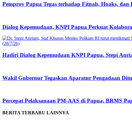
Pemprov Papua Tegas terhadap Fitnah, Hoaks, dan
Dialog Kepemudaan, KNPI Papua Perkuat Kolabora
Hadiri Dialog Kepemudaan KNPI Papua, Stepi Anri
Wakil Gubernur Tegaskan Aparatur Pengadaan Dituntu
Percepat Pelaksanaan PM-AAS di Papua, BRMS Pap
BERITA TERBARU LAINNYA