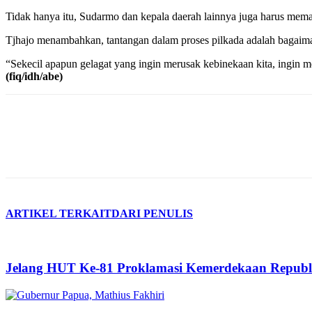
Tidak hanya itu, Sudarmo dan kepala daerah lainnya juga harus meman
Tjhajo menambahkan, tantangan dalam proses pilkada adalah bagaimana
“Sekecil apapun gelagat yang ingin merusak kebinekaan kita, ingin me
(fiq/idh/abe)
ARTIKEL TERKAIT
DARI PENULIS
Jelang HUT Ke-81 Proklamasi Kemerdekaan Republ