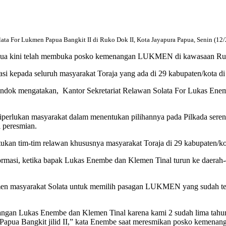
lata For Lukmen Papua Bangkit II di Ruko Dok II, Kota Jayapura Papua, Senin (12
Papua kini telah membuka posko kemenangan LUKMEN di kawasaan Ruk
 kepada seluruh masyarakat Toraja yang ada di 29 kabupaten/kota di
dok mengatakan, Kantor Sekretariat Relawan Solata For Lukas Enemb
diperlukan masyarakat dalam menentukan pilihannya pada Pilkada ser
 peresmian.
an tim-tim relawan khususnya masyarakat Toraja di 29 kabupaten/kot
 informasi, ketika bapak Lukas Enembe dan Klemen Tinal turun ke dae
 masyarakat Solata untuk memilih pasagan LUKMEN yang sudah tepat 
pasangan Lukas Enembe dan Klemen Tinal karena kami 2 sudah lima tah
apua Bangkit jilid II,” kata Enembe saat meresmikan posko kemenan