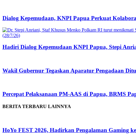
Dialog Kepemudaan, KNPI Papua Perkuat Kolabora
Hadiri Dialog Kepemudaan KNPI Papua, Stepi Anri
Wakil Gubernur Tegaskan Aparatur Pengadaan Dituntu
Percepat Pelaksanaan PM-AAS di Papua, BRMS Pap
BERITA TERBARU LAINNYA
HoYo FEST 2026, Hadirkan Pengalaman Gaming ke 