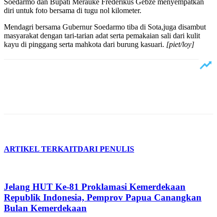
Soedarmo dan Bupati Merauke Frederikus Gebze menyempatkan
diri untuk foto bersama di tugu nol kilometer.
Mendagri bersama Gubernur Soedarmo tiba di Sota,juga disambut
masyarakat dengan tari-tarian adat serta pemakaian sali dari kulit
kayu di pinggang serta mahkota dari burung kasuari.
[piet/loy]
ARTIKEL TERKAIT
DARI PENULIS
Jelang HUT Ke-81 Proklamasi Kemerdekaan
Republik Indonesia, Pemprov Papua Canangkan
Bulan Kemerdekaan