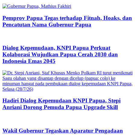
Pemprov Papua Tegas terhadap Fitnah, Hoaks, dan
Pencatutan Nama Gubernur Papua
Dialog Kepemudaan, KNPI Papua Perkuat
Kolaborasi Wujudkan Papua Cerah 2030 dan
Indonesia Emas 2045
Hadiri Dialog Kepemudaan KNPI Papua, Stepi
Anriani Dorong Pemuda Papua Upgrade Skill
Wakil Gubernur Tegaskan Aparatur Pengadaan