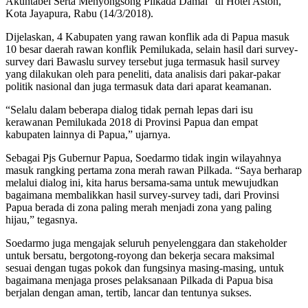
Akuntabel Serta Menyongsong Pilkada Damai” di Hotel Aston,
Kota Jayapura, Rabu (14/3/2018).
Dijelaskan, 4 Kabupaten yang rawan konflik ada di Papua masuk
10 besar daerah rawan konflik Pemilukada, selain hasil dari survey-
survey dari Bawaslu survey tersebut juga termasuk hasil survey
yang dilakukan oleh para peneliti, data analisis dari pakar-pakar
politik nasional dan juga termasuk data dari aparat keamanan.
“Selalu dalam beberapa dialog tidak pernah lepas dari isu
kerawanan Pemilukada 2018 di Provinsi Papua dan empat
kabupaten lainnya di Papua,” ujarnya.
Sebagai Pjs Gubernur Papua, Soedarmo tidak ingin wilayahnya
masuk rangking pertama zona merah rawan Pilkada. “Saya berharap
melalui dialog ini, kita harus bersama-sama untuk mewujudkan
bagaimana membalikkan hasil survey-survey tadi, dari Provinsi
Papua berada di zona paling merah menjadi zona yang paling
hijau,” tegasnya.
Soedarmo juga mengajak seluruh penyelenggara dan stakeholder
untuk bersatu, bergotong-royong dan bekerja secara maksimal
sesuai dengan tugas pokok dan fungsinya masing-masing, untuk
bagaimana menjaga proses pelaksanaan Pilkada di Papua bisa
berjalan dengan aman, tertib, lancar dan tentunya sukses.