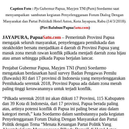
Caption Foto :
Pjs Gubernur Papua, Mayjen TNI (Purn) Soedarmo saat
menyampaikan sambutan kegiatan Penyelenggaraan Forum Dialog Dengan
Masyarakat dan Partai Politikdi Hotel Aston, Kota Jayapura, Rabu (14/3/2018).
(Piet Balubun/Papua
Satu.com
)
JAYAPURA, Papua
Satu.com
– Pemerintah Provinsi Papua
mengajak seluruh masyarakat, penyelenggara pemilukada dan
steakholder bersatu menjadikan 4 daerah di Provinsi Papua yang
masuk zona merah rawan konflik pilkada menjadi daerah zona hijau
atau aman sehingga pilkada Papua berjalan lancar.
Penjabat Gubernur Papua, Mayjen TNI (Purn) Soedarmo
mengatakan berdasarkan hasil survey Badan Pengawas Pemilu
(Bawaslu) RI dari 17 provinsi di Indonesia yang menyelenggarakan
Pemilukada serentak 2018, Provinsi Papua ada dalam zona merah
paling tinggi kerawanannya untuk terjadi konflik.
“Pilkada serentak 2018 ini akan diikuti 17 Provinsi, 115 Kabupaten
dan 39 Kota di Indonesia, dari 17 provinsi, Papua berada paling
atas, artinya potensi konflik di Papua ini paling besar atau dalam
kategori merah,” kata Soedarmo dalam sambutannya pada kegiatan
Penyelenggaraan Forum Dialog Dengan Masyarakat dan Partai
Politik dengan Tema “Menata Keuangan Partai Politik Yang