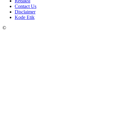
Redaksi
Contact Us
Disclaimer
Kode Etik
©