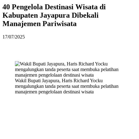
40 Pengelola Destinasi Wisata di
Kabupaten Jayapura Dibekali
Manajemen Pariwisata
17/07/2025
Wakil Bupati Jayapura, Haris Richard Yocku
mengalungkan tanda peserta saat membuka pelatihan
manajemen pengelolaan destinasi wisata