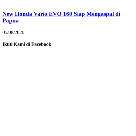
New Honda Vario EVO 160 Siap Mengaspal di
Papua
05/08/2026
Ikuti Kami di Facebook