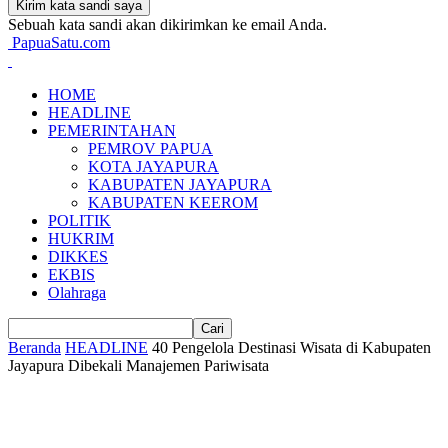
Sebuah kata sandi akan dikirimkan ke email Anda.
PapuaSatu.com
HOME
HEADLINE
PEMERINTAHAN
PEMROV PAPUA
KOTA JAYAPURA
KABUPATEN JAYAPURA
KABUPATEN KEEROM
POLITIK
HUKRIM
DIKKES
EKBIS
Olahraga
Beranda
HEADLINE
40 Pengelola Destinasi Wisata di Kabupaten
Jayapura Dibekali Manajemen Pariwisata