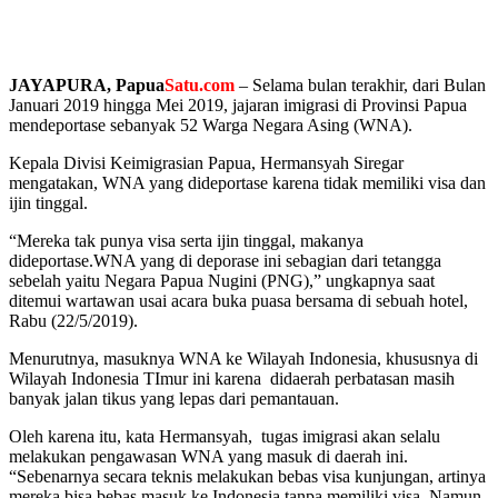
JAYAPURA, Papua
Satu.com
– Selama bulan terakhir, dari Bulan
Januari 2019 hingga Mei 2019, jajaran imigrasi di Provinsi Papua
mendeportase sebanyak 52 Warga Negara Asing (WNA).
Kepala Divisi Keimigrasian Papua, Hermansyah Siregar
mengatakan, WNA yang dideportase karena tidak memiliki visa dan
ijin tinggal.
“Mereka tak punya visa serta ijin tinggal, makanya
dideportase.WNA yang di deporase ini sebagian dari tetangga
sebelah yaitu Negara Papua Nugini (PNG),” ungkapnya saat
ditemui wartawan usai acara buka puasa bersama di sebuah hotel,
Rabu (22/5/2019).
Menurutnya, masuknya WNA ke Wilayah Indonesia, khususnya di
Wilayah Indonesia TImur ini karena didaerah perbatasan masih
banyak jalan tikus yang lepas dari pemantauan.
Oleh karena itu, kata Hermansyah, tugas imigrasi akan selalu
melakukan pengawasan WNA yang masuk di daerah ini.
“Sebenarnya secara teknis melakukan bebas visa kunjungan, artinya
mereka bisa bebas masuk ke Indonesia tanpa memiliki visa. Namun