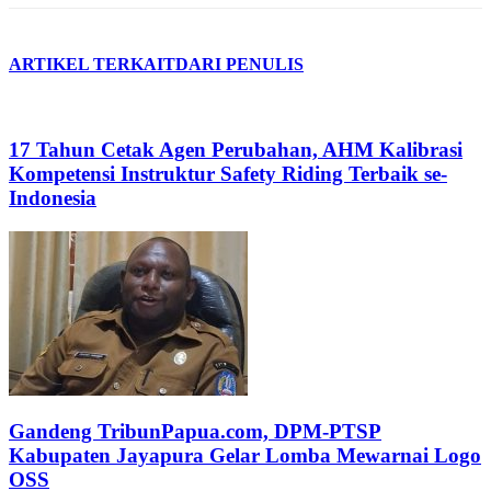
ARTIKEL TERKAIT
DARI PENULIS
17 Tahun Cetak Agen Perubahan, AHM Kalibrasi
Kompetensi Instruktur Safety Riding Terbaik se-
Indonesia
Gandeng TribunPapua.com, DPM-PTSP
Kabupaten Jayapura Gelar Lomba Mewarnai Logo
OSS