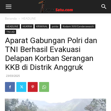
Beranda
HEADLINE
HEADLINE
HUKRIM
KRIMINAL
polda
Kodam XVII/Cenderawasih
TNI-AD
Aparat Gabungan Polri dan
TNI Berhasil Evakuasi
Delapan Korban Serangan
KKB di Distrik Anggruk
23/03/2025