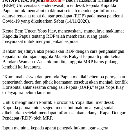
JAYAPURA, Papua
Satu.com
– Badan Eksekutif Mahasiswa
(BEM) Universitas Cenderawasih, mendesak kepada Kapolda
Papua untuk mencabut maklumat setelah mendengar informasi
adanya rencana rapat dengar pendapat (RDP) pada masa pandemi
Covid-19 yang dikeluarkan Sabtu (14/11/2020).
Ketua Bem Uncen Yops Itlay, menegaskan, munculnya maklumat
Kapolda Papua tentang RDP telah membatasi ruang gerak
masyarakat untuk menyampaikan aspirasi.
Bahkan terjadinya aksi penolakan RDP dengan cara penghalangan
kepada rombongan anggota Majelis Rakyat Papua di pintu keluar
Bandara Wamena. Aksi oknum itu, anggota MRP harus pulang
kembali ke Jayapura.
“Kami mahasiswa dan pemuda Papua menilai beberapa pernyataan
pemerintah daera dan pihak keamanan tersebut akan menjadi konflik
Horisontal antar sesama orang asli Papua (OAP),” tegas Yops Itlay
di Jayapura belum lama ini.
Untuk menghindari konflik Horizontal, Yops Itlau mendesak
Kapolda papua untuk segera mencabut maklumat yang sudah
dikeluarkan setelah mendapat informasi akan adanya Rapat Dengar
Pendapat (RDP) oleh MRP.
Iapun meminta kepada aparat penegak hukum agar segera