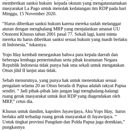
memberikan sanksi hukum kepada oknum yang mengatasnamakan
masyarakat La Pago untuk menolak kedatangan tim RDP pada hari
Minggu, 15 November 2020.
“Harus diberikan sanksi hukum karena mereka sudah melanggar
aturan dengan menghalang MRP yang menjalankan amanat UU
Otonomi Khusus tahun 2001 pasal 77. Sekali lagi, kami minta
mereka itu harus diberikan sanksi sesuai hukum yang masih berlaku
di Indonesia,” tukasnya.
Yops Itlay kembali menegaskan bahwa para kepala daerah dan
beberapa lembaga pemerintahan serta pihak keamanan Negara
Republik Indonesia tidak punya hak sma sekali untuk mengatakan
Otsus jilid II lanjut atau tidak.
Sebab menurutnya, yang punya hak untuk menentukan sesuai
pengalam selama 20 an Otsus berada di Papua adalah rakyat Papua
sendiri. “ Jadi pihak-pihak lain jangan lagi menghalang-halangi
ruang gerak masyarakat untuk ikut RDP yang diagendakan oleh
MRP,” cetus dia.
Khusus untuk dandim, kapolres Jayawijaya, Aku Yops Itlay, harus
berlaku adil terhadap ruang gerak masyarakat di Jayawijaya. “
Untuk tingkat provinsi Pangdam dan Polda Papua juga demikian,”
pungkasnya