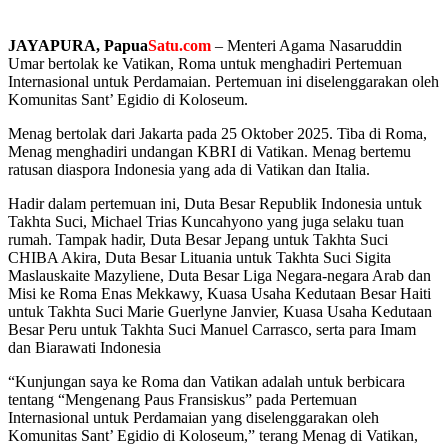
JAYAPURA, Papua
Satu.com
– Menteri Agama Nasaruddin
Umar bertolak ke Vatikan, Roma untuk menghadiri Pertemuan
Internasional untuk Perdamaian. Pertemuan ini diselenggarakan oleh
Komunitas Sant’ Egidio di Koloseum.
‎Menag bertolak dari Jakarta pada 25 Oktober 2025. Tiba di Roma,
Menag menghadiri undangan KBRI di Vatikan. Menag bertemu
ratusan diaspora Indonesia yang ada di Vatikan dan Italia.
‎Hadir dalam pertemuan ini, Duta Besar Republik Indonesia untuk
Takhta Suci, Michael Trias Kuncahyono yang juga selaku tuan
rumah. Tampak hadir, Duta Besar Jepang untuk Takhta Suci
CHIBA Akira, Duta Besar Lituania untuk Takhta Suci Sigita
Maslauskaite Mazyliene, Duta Besar Liga Negara-negara Arab dan
Misi ke Roma Enas Mekkawy, Kuasa Usaha Kedutaan Besar Haiti
untuk Takhta Suci Marie Guerlyne Janvier, Kuasa Usaha Kedutaan
Besar Peru untuk Takhta Suci Manuel Carrasco, serta para Imam
dan Biarawati Indonesia
‎“Kunjungan saya ke Roma dan Vatikan adalah untuk berbicara
tentang “Mengenang Paus Fransiskus” pada Pertemuan
Internasional untuk Perdamaian yang diselenggarakan oleh
Komunitas Sant’ Egidio di Koloseum,” terang Menag di Vatikan,