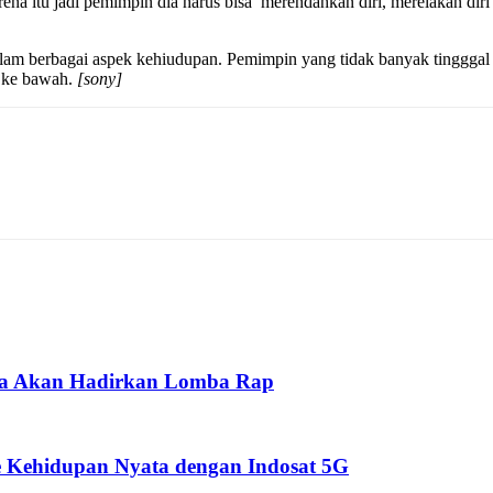
a itu jadi pemimpin dia harus bisa merendahkan diri, merelakan diri 
am berbagai aspek kehiudupan. Pemimpin yang tidak banyak tingggal di 
n ke bawah.
[sony]
pua Akan Hadirkan Lomba Rap
 Kehidupan Nyata dengan Indosat 5G