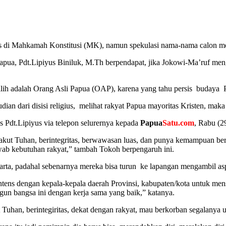
es di Mahkamah Konstitusi (MK), namun spekulasi nama-nama calon ment
apua, Pdt.Lipiyus Biniluk, M.Th berpendapat, jika Jokowi-Ma’ruf men
ilih adalah Orang Asli Papua (OAP), karena yang tahu persis budaya 
ian dari disisi religius, melihat rakyat Papua mayoritas Kristen, ma
s Pdt.Lipiyus via telepon selurernya kepada
Papua
Satu.com
, Rabu (29
takut Tuhan, berintegritas, berwawasan luas, dan punya kemampuan b
wab kebutuhan rakyat,” tambah Tokoh berpengaruh ini.
arta, padahal sebenarnya mereka bisa turun ke lapangan mengambil aspi
tens dengan kepala-kepala daerah Provinsi, kabupaten/kota untuk men
angun bangsa ini dengan kerja sama yang baik,” katanya.
an, berintegiritas, dekat dengan rakyat, mau berkorban segalanya u