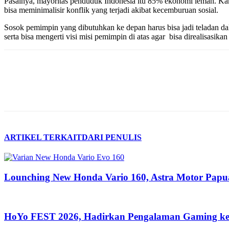
Pasalnya, mayoritas penduduk Indonesia itu 85% ekonomi lemah. Karen
bisa meminimalisir konflik yang terjadi akibat kecemburuan sosial.
Sosok pemimpin yang dibutuhkan ke depan harus bisa jadi teladan dal
serta bisa mengerti visi misi pemimpin di atas agar bisa direalisasika
ARTIKEL TERKAIT
DARI PENULIS
Lounching New Honda Vario 160, Astra Motor Pa
HoYo FEST 2026, Hadirkan Pengalaman Gaming ke