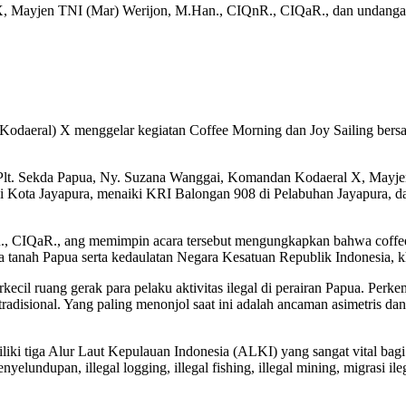
 Mayjen TNI (Mar) Werijon, M.Han., CIQnR., CIQaR., dan undangan pa
daeral) X menggelar kegiatan Coffee Morning dan Joy Sailing bers
ri Plt. Sekda Papua, Ny. Suzana Wanggai, Komandan Kodaeral X, Mayj
ar di Kota Jayapura, menaiki KRI Balongan 908 di Pelabuhan Jayapura, 
 CIQaR., ang memimpin acara tersebut mengungkapkan bahwa coffee 
 tanah Papua serta kedaulatan Negara Kesatuan Republik Indonesia, kh
kecil ruang gerak para pelaku aktivitas ilegal di perairan Papua. Per
radisional. Yang paling menonjol saat ini adalah ancaman asimetris 
i tiga Alur Laut Kepulauan Indonesia (ALKI) yang sangat vital bagi pe
yelundupan, illegal logging, illegal fishing, illegal mining, migrasi 