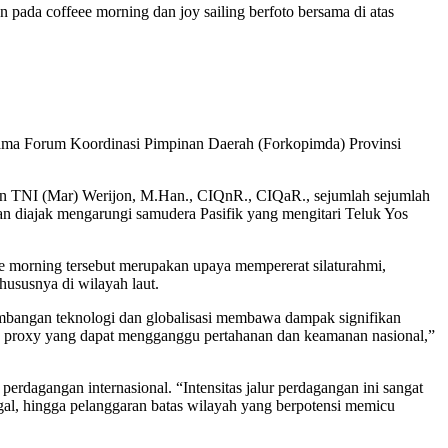
da coffeee morning dan joy sailing berfoto bersama di atas
ama Forum Koordinasi Pimpinan Daerah (Forkopimda) Provinsi
en TNI (Mar) Werijon, M.Han., CIQnR., CIQaR., sejumlah sejumlah
dan diajak mengarungi samudera Pasifik yang mengitari Teluk Yos
morning tersebut merupakan upaya mempererat silaturahmi,
ususnya di wilayah laut.
kembangan teknologi dan globalisasi membawa dampak signifikan
dan proxy yang dapat mengganggu pertahanan dan keamanan nasional,”
rdagangan internasional. “Intensitas jalur perdagangan ini sangat
ilegal, hingga pelanggaran batas wilayah yang berpotensi memicu