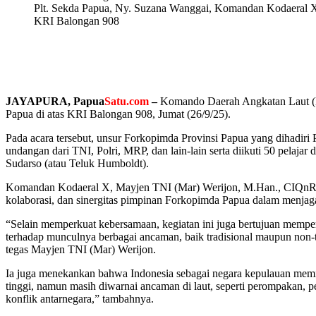
Plt. Sekda Papua, Ny. Suzana Wanggai, Komandan Kodaeral X,
KRI Balongan 908
JAYAPURA
, Papua
Satu.com
–
Komando Daerah Angkatan Laut (Ko
Papua di atas KRI Balongan 908, Jumat (26/9/25).
Pada acara tersebut, unsur Forkopimda Provinsi Papua yang dihadi
undangan dari TNI, Polri, MRP, dan lain-lain serta diikuti 50 pelaj
Sudarso (atau Teluk Humboldt).
Komandan Kodaeral X, Mayjen TNI (Mar) Werijon, M.Han., CIQnR.,
kolaborasi, dan sinergitas pimpinan Forkopimda Papua dalam menjaga
“Selain memperkuat kebersamaan, kegiatan ini juga bertujuan memper
terhadap munculnya berbagai ancaman, baik tradisional maupun non-t
tegas Mayjen TNI (Mar) Werijon.
Ia juga menekankan bahwa Indonesia sebagai negara kepulauan memilik
tinggi, namun masih diwarnai ancaman di laut, seperti perompakan, pen
konflik antarnegara,” tambahnya.