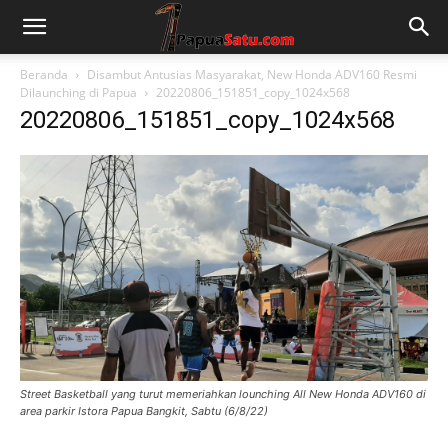
Beranda
Disambut Antusias Masyarakat, New Honda ADV160 Resmi
Dilaunching di Papua
20220806_151851_copy_1024x568
20220806_151851_copy_1024x568
Street Basketball yang turut memeriahkan lounching All New Honda ADV160 di
area parkir Istora Papua Bangkit, Sabtu (6/8/22)