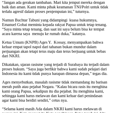
“Jangan ada gerakan tambahan. Mari kita jemput mereka dengan
baik dan aman. Kami minta pihak keamanan TNI/Polri untuk tidak
terlalu agresif dalam proses penjemputan ini,” tuturnya.
Namun Buchtar Tabuni yang didampingi kuasa hukumnya,
Emanuel Gobai meminta kepada rakyat Papua untuk tetap tenang.
“Saya minta tetap tenang, dan saat ini saya belum bisa ke tempat
acara karena saya menuju ke rumah duka,” katanya.
Ketua Umum (KNPB) Ages Y. Kossay, menyampaikan bahwa
keluar empat tapol napol dari tahanan bukan mundur dalam
perjuangan akan tetapi terus maju dan terus berjuang untuk bebas
dari NKRI.
Dikatakan, ujaran rasisme yang terjadi di Surabaya itu terjadi dalam
proses hukum. “Saya juga berfikir bahwa kami sudah pelajari dari
Indonesia itu kami tidak punya harapan dimassa depan,” tegas dia.
Ages menyebutkan, masalah rasisme tidak memandang itu barisan
merah putih atau pejabat Negara. “Kalau bicara rasis itu menghina
kami orang Papua, sekalipun itu dia pejabat. Itu menghina kami,
sehingga kami harus melawan dan kami keluar dari penindasan
agar kami bisa berdiri sendiri,” cetus nya.
“Selama kami masih Ada dalam NKRI kami harus melawan di