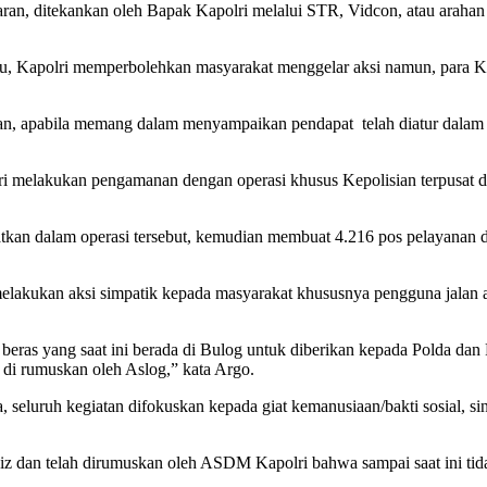
an, ditekankan oleh Bapak Kapolri melalui STR, Vidcon, atau arahan
tu, Kapolri memperbolehkan masyarakat menggelar aksi namun, para Ka
n, apabila memang dalam menyampaikan pendapat telah diatur dalam am
i melakukan pengamanan dengan operasi khusus Kepolisian terpusat de
batkan dalam operasi tersebut, kemudian membuat 4.216 pos pelayana
 melakukan aksi simpatik kepada masyarakat khususnya pengguna jalan
eras yang saat ini berada di Bulog untuk diberikan kepada Polda dan
 di rumuskan oleh Aslog,” kata Argo.
luruh kegiatan difokuskan kepada giat kemanusiaan/bakti sosial, sine
z dan telah dirumuskan oleh ASDM Kapolri bahwa sampai saat ini tida