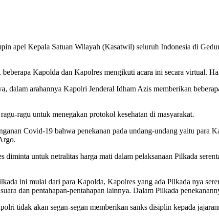
in apel Kepala Satuan Wilayah (Kasatwil) seluruh Indonesia di Gedun
beberapa Kapolda dan Kapolres mengikuti acara ini secara virtual. Hal
dalam arahannya Kapolri Jenderal Idham Azis memberikan beberapa ar
k ragu-ragu untuk menegakan protokol kesehatan di masyarakat.
enanganan Covid-19 bahwa penekanan pada undang-undang yaitu para Ka
Argo.
diminta untuk netralitas harga mati dalam pelaksanaan Pilkada serentak
lkada ini mulai dari para Kapolda, Kapolres yang ada Pilkada nya se
uara dan pentahapan-pentahapan lainnya. Dalam Pilkada penekanannya 
olri tidak akan segan-segan memberikan sanks disiplin kepada jajaran