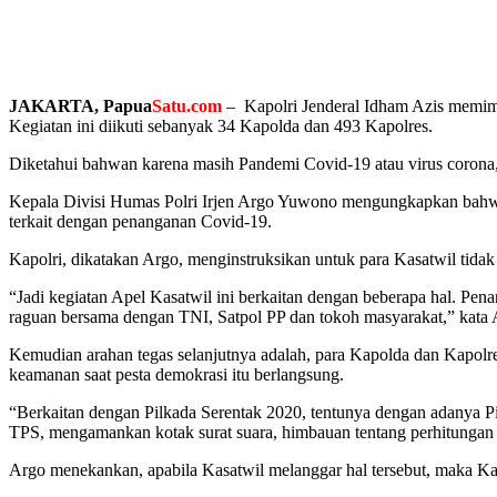
JAKARTA
, Papua
Satu.com
– Kapolri Jenderal Idham Azis memimp
Kegiatan ini diikuti sebanyak 34 Kapolda dan 493 Kapolres.
Diketahui bahwan karena masih Pandemi Covid-19 atau virus corona, 
Kepala Divisi Humas Polri Irjen Argo Yuwono mengungkapkan bahwa, 
terkait dengan penanganan Covid-19.
Kapolri, dikatakan Argo, menginstruksikan untuk para Kasatwil tida
“Jadi kegiatan Apel Kasatwil ini berkaitan dengan beberapa hal. P
raguan bersama dengan TNI, Satpol PP dan tokoh masyarakat,” kata 
Kemudian arahan tegas selanjutnya adalah, para Kapolda dan Kapolres 
keamanan saat pesta demokrasi itu berlangsung.
“Berkaitan dengan Pilkada Serentak 2020, tentunya dengan adanya Pi
TPS, mengamankan kotak surat suara, himbauan tentang perhitungan s
Argo menekankan, apabila Kasatwil melanggar hal tersebut, maka Kap