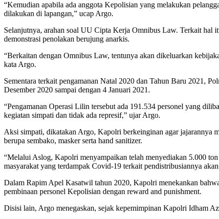
“Kemudian apabila ada anggota Kepolisian yang melakukan pelanggar
dilakukan di lapangan,” ucap Argo.
Selanjutnya, arahan soal UU Cipta Kerja Omnibus Law. Terkait hal i
demonstrasi penolakan berujung anarkis.
“Berkaitan dengan Omnibus Law, tentunya akan dikeluarkan kebijaka
kata Argo.
Sementara terkait pengamanan Natal 2020 dan Tahun Baru 2021, Polr
Desember 2020 sampai dengan 4 Januari 2021.
“Pengamanan Operasi Lilin tersebut ada 191.534 personel yang dili
kegiatan simpati dan tidak ada represif,” ujar Argo.
Aksi simpati, dikatakan Argo, Kapolri berkeinginan agar jajarannya
berupa sembako, masker serta hand sanitizer.
“Melalui Aslog, Kapolri menyampaikan telah menyediakan 5.000 ton b
masyarakat yang terdampak Covid-19 terkait pendistribusiannya akan
Dalam Rapim Apel Kasatwil tahun 2020, Kapolri menekankan bahwa, se
pembinaan personel Kepolisian dengan reward and punishment.
Disisi lain, Argo menegaskan, sejak kepemimpinan Kapolri Idham Azi