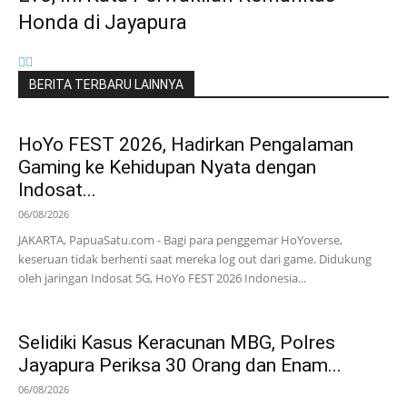
Honda di Jayapura
BERITA TERBARU LAINNYA
HoYo FEST 2026, Hadirkan Pengalaman
Gaming ke Kehidupan Nyata dengan
Indosat...
06/08/2026
JAKARTA, PapuaSatu.com - Bagi para penggemar HoYoverse,
keseruan tidak berhenti saat mereka log out dari game. Didukung
oleh jaringan Indosat 5G, HoYo FEST 2026 Indonesia...
Selidiki Kasus Keracunan MBG, Polres
Jayapura Periksa 30 Orang dan Enam...
06/08/2026