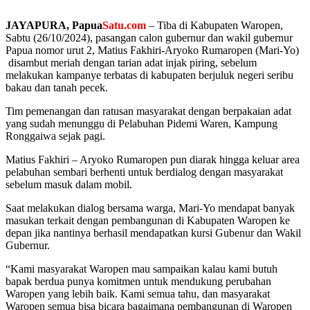
JAYAPURA,
Papua
Satu.com
– Tiba di Kabupaten Waropen,
Sabtu (26/10/2024), pasangan calon gubernur dan wakil gubernur
Papua nomor urut 2, Matius Fakhiri-Aryoko Rumaropen (Mari-Yo)
disambut meriah dengan tarian adat injak piring, sebelum
melakukan kampanye terbatas di kabupaten berjuluk negeri seribu
bakau dan tanah pecek.
Tim pemenangan dan ratusan masyarakat dengan berpakaian adat
yang sudah menunggu di Pelabuhan Pidemi Waren, Kampung
Ronggaiwa sejak pagi.
Matius Fakhiri – Aryoko Rumaropen pun diarak hingga keluar area
pelabuhan sembari berhenti untuk berdialog dengan masyarakat
sebelum masuk dalam mobil.
Saat melakukan dialog bersama warga, Mari-Yo mendapat banyak
masukan terkait dengan pembangunan di Kabupaten Waropen ke
depan jika nantinya berhasil mendapatkan kursi Gubenur dan Wakil
Gubernur.
“Kami masyarakat Waropen mau sampaikan kalau kami butuh
bapak berdua punya komitmen untuk mendukung perubahan
Waropen yang lebih baik. Kami semua tahu, dan masyarakat
Waropen semua bisa bicara bagaimana pembangunan di Waropen