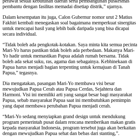
perawat sesuai kebutuhan daerah serta pembangunan puskesmas
pembantu dengan fasilitas memadai disetiap distrik,” ujarnya.
Dalam kesempatan itu juga, Calon Gubernur nomor urut 2 Matius
Fakhiri kembali menegaskan soal bagaimana memperkuat sinergitas
untuk mencapai hasil yang lebih baik daripada yang bisa dicapai
secara individual.
“Tidak boleh ada pengkotak-kotakan. Saya minta kita semua pecinta
Mari-Yo harus pastikan tidak boleh ada perbedaan. Makanya Mari-
Yo hadir untuk memastikan Papua adalah rumah bersama. Tidak
boleh ada sekat suku, ras, agama dan sebagainya. Kebhinekaan di
Papua harus menjadi bagian terpenting untuk kemajuan di Tanah
Papua,” tegasnya.
Dia mengatakan, pasangan Mari-Yo membawa visi besar
mewujudkan Papua Cerah atau Papua Cerdas, Sejahtera dan
Harmoni. Visi ini memiliki arti yang sangat besar bagi masyarakat
Papua, sebab masyarakat Papua saat ini membutuhkan pemimpin
yang dapat membawa perubahan Papua menjadi cerah.
“Mari-Yo sedang menyiapkan grand design untuk mendukung
program pemerintah pusat dalam rencana memberikan makan gratis
kepada masyarakat Indonesia, program tersebut juga akan berkaitan
dengan mewujudkan Papua sehat dan bebas dari stanting,”.