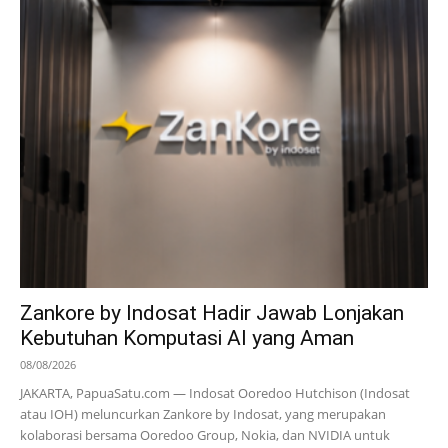
Zankore by Indosat Hadir Jawab Lonjakan
Kebutuhan Komputasi AI yang Aman
08/08/2026
JAKARTA, PapuaSatu.com — Indosat Ooredoo Hutchison (Indosat
atau IOH) meluncurkan Zankore by Indosat, yang merupakan
kolaborasi bersama Ooredoo Group, Nokia, dan NVIDIA untuk