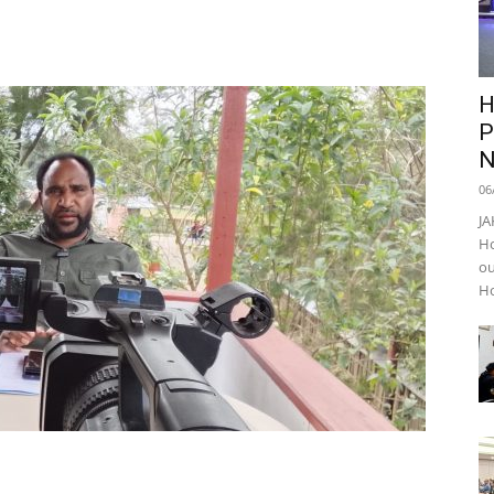
H
P
N
06
JA
Ho
ou
Ho