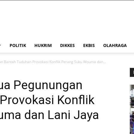
POLITIK
HUKRIM
DIKKES
EKBIS
OLAHRAGA
 Bantah Tuduhan Provokasi Konflik Perang Suku Wouma dan...
ua Pegunungan
Provokasi Konflik
uma dan Lani Jaya