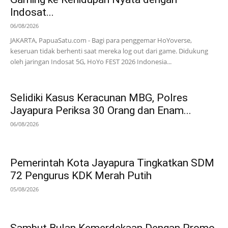
Indosat...
06/08/2026
JAKARTA, PapuaSatu.com - Bagi para penggemar HoYoverse,
keseruan tidak berhenti saat mereka log out dari game. Didukung
oleh jaringan Indosat 5G, HoYo FEST 2026 Indonesia...
Selidiki Kasus Keracunan MBG, Polres
Jayapura Periksa 30 Orang dan Enam...
06/08/2026
Pemerintah Kota Jayapura Tingkatkan SDM
72 Pengurus KDK Merah Putih
05/08/2026