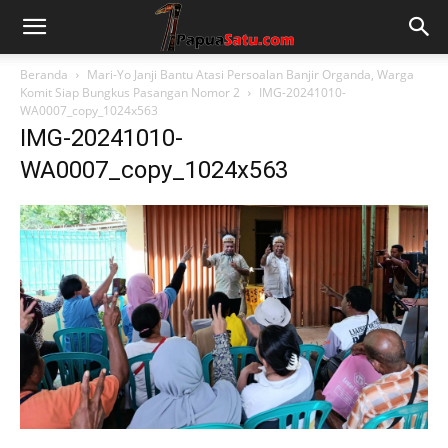
Beranda
Mari-Yo Janji Bantu Atasi Persoalan Banjir Organda, Warga
Komit Siap Bungkus Pasangan Nomor 2
IMG-20241010-
WA0007_copy_1024x563
IMG-20241010-
WA0007_copy_1024x563