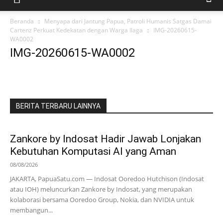
Beranda
Menyapa dari Jantung Papua, Patroli Humanis Satgas Damai
Cartenz Perkuat Kedekatan dengan Warga Ilaga
IMG-20260615-
WA0002
IMG-20260615-WA0002
BERITA TERBARU LAINNYA
Zankore by Indosat Hadir Jawab Lonjakan
Kebutuhan Komputasi AI yang Aman
08/08/2026
JAKARTA, PapuaSatu.com — Indosat Ooredoo Hutchison (Indosat
atau IOH) meluncurkan Zankore by Indosat, yang merupakan
kolaborasi bersama Ooredoo Group, Nokia, dan NVIDIA untuk
membangun...