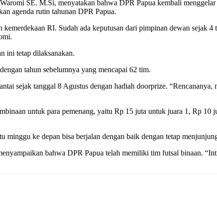
a J Waromi SE. M.Si, menyatakan bahwa DPR Papua kembali menggelar
kan agenda rutin tahunan DPR Papua.
n kemerdekaan RI. Sudah ada keputusan dari pimpinan dewan sejak 4 ta
omi.
n ini tetap dilaksanakan.
eda dengan tahun sebelumnya yang mencapai 62 tim.
santai sejak tanggal 8 Agustus dengan hadiah doorprize. “Rencananya
mbinaan untuk para pemenang, yaitu Rp 15 juta untuk juara 1, Rp 10 ju
tu minggu ke depan bisa berjalan dengan baik dengan tetap menjunjung
 menyampaikan bahwa DPR Papua telah memiliki tim futsal binaan. “In