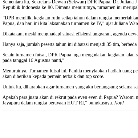
‎Sementara itu, Sekretaris Dewan (Sekwan) DPR Papua, Dr. Julian
Republik Indonesia ke-80. Dimana menurutnya, turnamen ini merupa
‎”DPR memiliki kegiatan rutin setiap tahun dalam rangka memeriahka
Papua, dan hari ini kita laksanakan turnamen ke IV,” ujar Juliana War
‎Dikatakan, meski menghadapi situasi efisiensi anggaran, agenda dewa
‎Hanya saja, jumlah peserta tahun ini dibatasi menjadi 35 tim, berb
‎Selain turnamen futsal, DPR Papua juga mengadakan kegiatan jalan 
pada tanggal 16 Agustus nanti,”
‎Menurutnya, Turnamen futsal ini, Panitia menyiapkan hadiah uang pe
akan diberikan kepada pemain terbaik dan top score.
‎Untuk itu, diharapkan agar turnamen yang akn berlangsung selama sa
‎Apakah para juara akan di rekrut pada even even di Papua? Waromi
Jayapura dalam rangka perayaan HUT RI,” pungkasnya.
[loy]